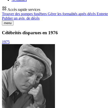
Accès rapide services
Trouver des pompes funèbres
Gérer les formalités après décès
Entrete
Publier un avis
de décès
menu
Célébrités disparues en 1976
1975