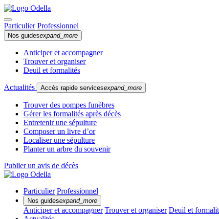
Particulier
Professionnel
Nos guides
expand_more
Anticiper et accompagner
Trouver et organiser
Deuil et formalités
Actualités
Accès rapide services
expand_more
Trouver des pompes funèbres
Gérer les formalités après décès
Entretenir une sépulture
Composer un livre d’or
Localiser une sépulture
Planter un arbre du souvenir
Publier un avis de décès
Particulier
Professionnel
Nos guides
expand_more
Anticiper et accompagner
Trouver et organiser
Deuil et formali
Actualités