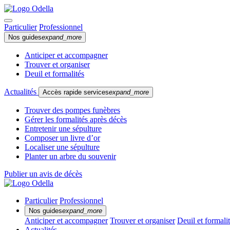
Particulier
Professionnel
Nos guides
expand_more
Anticiper et accompagner
Trouver et organiser
Deuil et formalités
Actualités
Accès rapide services
expand_more
Trouver des pompes funèbres
Gérer les formalités après décès
Entretenir une sépulture
Composer un livre d’or
Localiser une sépulture
Planter un arbre du souvenir
Publier un avis de décès
Particulier
Professionnel
Nos guides
expand_more
Anticiper et accompagner
Trouver et organiser
Deuil et formali
Actualités