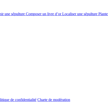
nir une sépulture
Composer un livre d’or
Localiser une sépulture
Plante
litique de confidentialité
Charte de modération