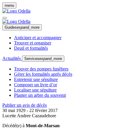
menu
Guides
expand_more
Anticiper et accompagner
Trouver et organiser
Deuil et formalités
Actualités
Services
expand_more
Trouver des pompes funèbres
Gérer les formalités après décès
Entretenir une sépulture
Composer un livre d’or
Localiser une sépulture
Planter un arbre du souvenir
Publier un avis de décès
30 mai 1929 - 22 février 2017
Lucette Andree Cazaudehore
Décédé(e) à
Mont-de-Marsan