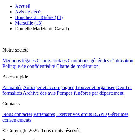
Accueil
Avis de décès
Bouches-du-Rhône (13)
Marseille (13)
Danielle Madeleine Casalta
Notre société
Mentions légales
Charte-cookies
Conditions générales d’utilisation
Politique de confidentialité
Charte de modération
Accès rapide
Actualités
Anticiper et accompagner
Trouver et organiser
Deuil et
formalités
Archive des avis
Pompes funèbres par département
Contacts
Nous contacter
Partenaires
Exercer vos droits RGPD
Gérer mes
consentements
© Copyright 2026. Tous droits réservés