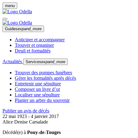
menu
Guides
expand_more
Anticiper et accompagner
Trouver et organiser
Deuil et formalités
Actualités
Services
expand_more
Trouver des pompes funèbres
Gérer les formalités après décès
Entretenir une sépulture
Composer un livre d’or
Localiser une sépulture
Planter un arbre du souvenir
Publier un avis de décès
22 mai 1923 - 4 janvier 2017
Alice Denise Carsalade
Décédé(e) à
Pouy-de-Touges