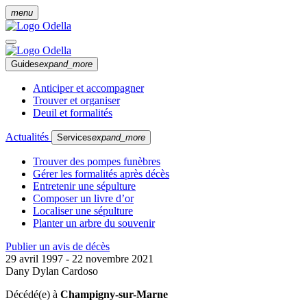
menu
Guides
expand_more
Anticiper et accompagner
Trouver et organiser
Deuil et formalités
Actualités
Services
expand_more
Trouver des pompes funèbres
Gérer les formalités après décès
Entretenir une sépulture
Composer un livre d’or
Localiser une sépulture
Planter un arbre du souvenir
Publier un avis de décès
29 avril 1997 - 22 novembre 2021
Dany Dylan Cardoso
Décédé(e) à
Champigny-sur-Marne