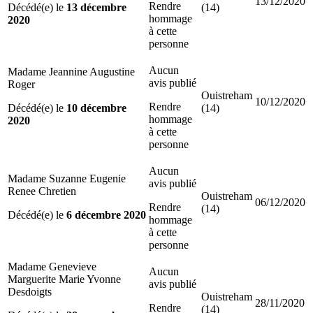
13/12/2020
Rendre
Décédé(e) le
13 décembre
(14)
hommage
2020
à cette
personne
Aucun
Madame Jeannine Augustine
avis publié
Roger
Ouistreham
10/12/2020
Rendre
Décédé(e) le
10 décembre
(14)
hommage
2020
à cette
personne
Aucun
Madame Suzanne Eugenie
avis publié
Renee Chretien
Ouistreham
06/12/2020
Rendre
(14)
Décédé(e) le
6 décembre 2020
hommage
à cette
personne
Madame Genevieve
Aucun
Marguerite Marie Yvonne
avis publié
Desdoigts
Ouistreham
28/11/2020
Rendre
(14)