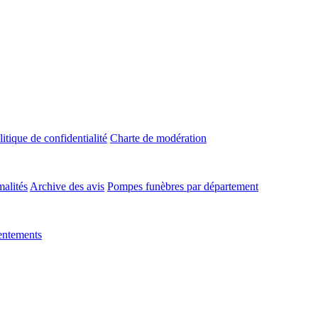
litique de confidentialité
Charte de modération
malités
Archive des avis
Pompes funèbres par département
entements