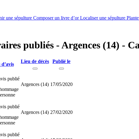
nir une sépulture
Composer un livre d’or
Localiser une sépulture
Plante
raires publiés - Argences (14) - C
Lieu de décès
Publié le
 d’avis
vis publié
Argences (14)
17/05/2020
 hommage
personne
vis publié
Argences (14)
27/02/2020
 hommage
personne
vis publié