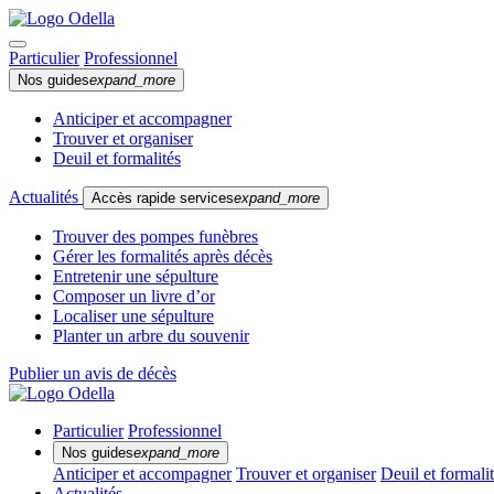
Particulier
Professionnel
Nos guides
expand_more
Anticiper et accompagner
Trouver et organiser
Deuil et formalités
Actualités
Accès rapide services
expand_more
Trouver des pompes funèbres
Gérer les formalités après décès
Entretenir une sépulture
Composer un livre d’or
Localiser une sépulture
Planter un arbre du souvenir
Publier un avis de décès
Particulier
Professionnel
Nos guides
expand_more
Anticiper et accompagner
Trouver et organiser
Deuil et formali
Actualités