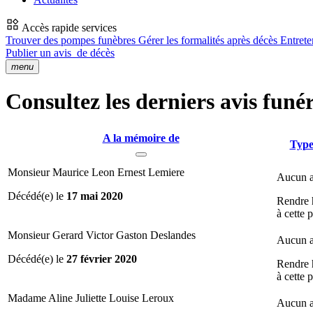
Accès rapide services
Trouver des pompes funèbres
Gérer les formalités après décès
Entrete
Publier un avis
de décès
menu
Consultez les derniers avis funé
A la mémoire de
Type
Monsieur Maurice Leon Ernest Lemiere
Aucun a
Décédé(e) le
17 mai 2020
Rendre
à cette 
Monsieur Gerard Victor Gaston Deslandes
Aucun a
Décédé(e) le
27 février 2020
Rendre
à cette 
Madame Aline Juliette Louise Leroux
Aucun a