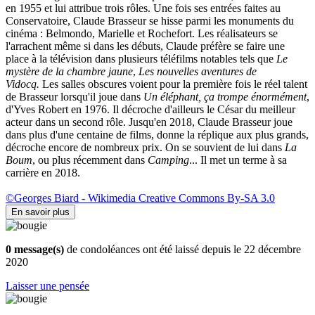
en 1955 et lui attribue trois rôles. Une fois ses entrées faites au
Conservatoire, Claude Brasseur se hisse parmi les monuments du
cinéma : Belmondo, Marielle et Rochefort. Les réalisateurs se
l'arrachent même si dans les débuts, Claude préfère se faire une
place à la télévision dans plusieurs téléfilms notables tels que
Le
mystère de la chambre jaune
,
Les nouvelles aventures de
Vidocq.
Les salles obscures voient pour la première fois le réel talent
de Brasseur lorsqu'il joue dans
Un éléphant, ça trompe énormément
,
d'Yves Robert en 1976. Il décroche d'ailleurs le César du meilleur
acteur dans un second rôle. Jusqu'en 2018, Claude Brasseur joue
dans plus d'une centaine de films, donne la réplique aux plus grands,
décroche encore de nombreux prix. On se souvient de lui dans
La
Boum
, ou plus récemment dans
Camping
... Il met un terme à sa
carrière en 2018.
©Georges Biard - Wikimedia Creative Commons By-SA 3.0
En savoir plus
0 message(s)
de condoléances ont été laissé depuis le 22 décembre
2020
Laisser une pensée