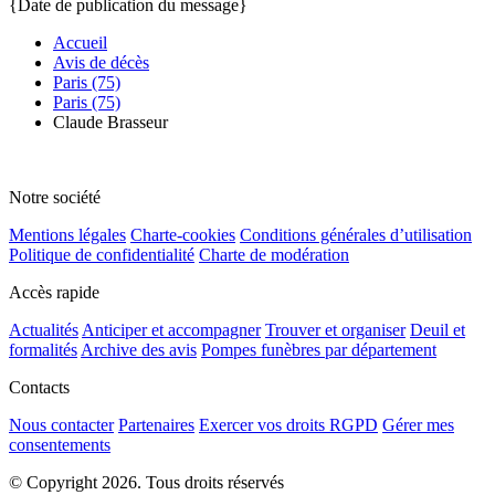
{Date de publication du message}
Accueil
Avis de décès
Paris (75)
Paris (75)
Claude Brasseur
Notre société
Mentions légales
Charte-cookies
Conditions générales d’utilisation
Politique de confidentialité
Charte de modération
Accès rapide
Actualités
Anticiper et accompagner
Trouver et organiser
Deuil et
formalités
Archive des avis
Pompes funèbres par département
Contacts
Nous contacter
Partenaires
Exercer vos droits RGPD
Gérer mes
consentements
© Copyright 2026. Tous droits réservés