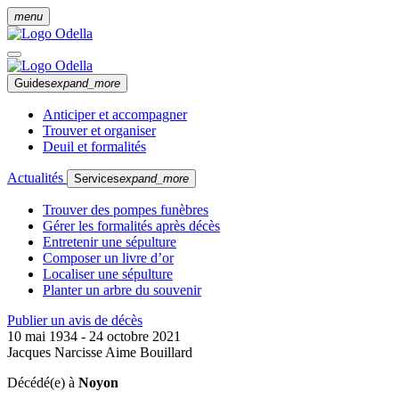
menu
Guides
expand_more
Anticiper et accompagner
Trouver et organiser
Deuil et formalités
Actualités
Services
expand_more
Trouver des pompes funèbres
Gérer les formalités après décès
Entretenir une sépulture
Composer un livre d’or
Localiser une sépulture
Planter un arbre du souvenir
Publier un avis de décès
10 mai 1934 - 24 octobre 2021
Jacques Narcisse Aime Bouillard
Décédé(e) à
Noyon