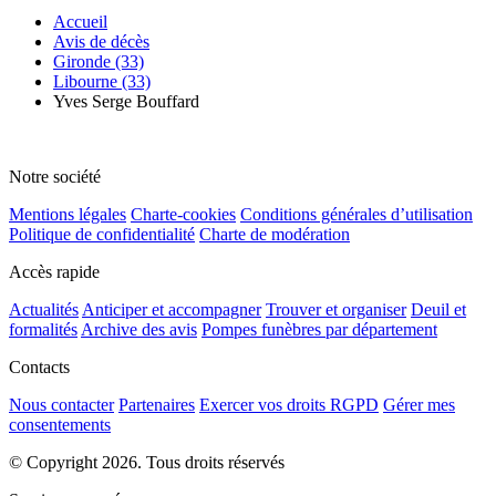
Accueil
Avis de décès
Gironde (33)
Libourne (33)
Yves Serge Bouffard
Notre société
Mentions légales
Charte-cookies
Conditions générales d’utilisation
Politique de confidentialité
Charte de modération
Accès rapide
Actualités
Anticiper et accompagner
Trouver et organiser
Deuil et
formalités
Archive des avis
Pompes funèbres par département
Contacts
Nous contacter
Partenaires
Exercer vos droits RGPD
Gérer mes
consentements
© Copyright 2026. Tous droits réservés