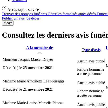
Accès rapide services
Trouver des pompes funèbres
Gérer les formalités après décès
Entrete
Publier un avis
de décès
menu
Consultez les derniers avis funé
A la mémoire de
L
Type d’avis
Monsieur Jacques Marcel Dreyer
Aucun avis publié
M
Décédé(e) le
25 novembre 2021
Rendre hommage
à cette personne
Madame Marie Antoinette Lea Pierraggi
Aucun avis publié
M
Décédé(e) le
21 novembre 2021
Rendre hommage
à cette personne
Madame Marie-Louise Marcelle Plateau
Aucun avis publié