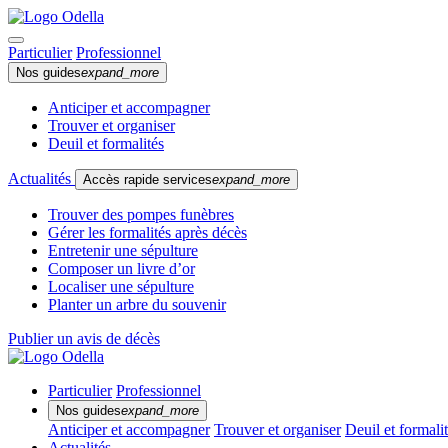
Particulier
Professionnel
Nos guides
expand_more
Anticiper et accompagner
Trouver et organiser
Deuil et formalités
Actualités
Accès rapide services
expand_more
Trouver des pompes funèbres
Gérer les formalités après décès
Entretenir une sépulture
Composer un livre d’or
Localiser une sépulture
Planter un arbre du souvenir
Publier un avis de décès
Particulier
Professionnel
Nos guides
expand_more
Anticiper et accompagner
Trouver et organiser
Deuil et formali
Actualités