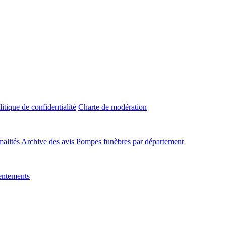
litique de confidentialité
Charte de modération
malités
Archive des avis
Pompes funèbres par département
entements