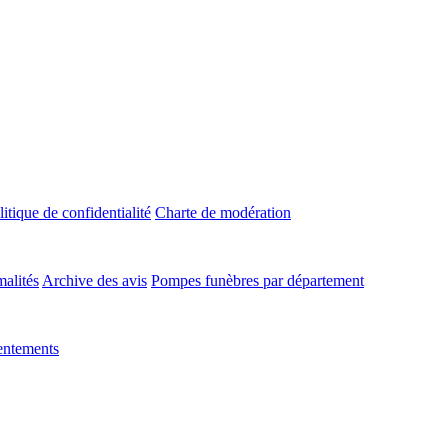
litique de confidentialité
Charte de modération
malités
Archive des avis
Pompes funèbres par département
entements