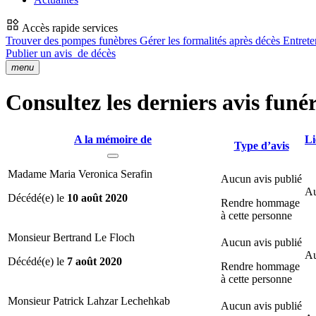
Accès rapide services
Trouver des pompes funèbres
Gérer les formalités après décès
Entrete
Publier un avis
de décès
menu
Consultez les derniers avis funé
A la mémoire de
Li
Type d’avis
Madame Maria Veronica Serafin
Aucun avis publié
Au
Décédé(e) le
10 août 2020
Rendre hommage
à cette personne
Monsieur Bertrand Le Floch
Aucun avis publié
Au
Décédé(e) le
7 août 2020
Rendre hommage
à cette personne
Monsieur Patrick Lahzar Lechehkab
Aucun avis publié