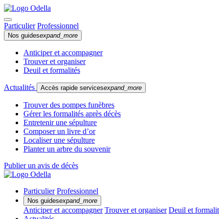
Particulier
Professionnel
Nos guides
expand_more
Anticiper et accompagner
Trouver et organiser
Deuil et formalités
Actualités
Accès rapide services
expand_more
Trouver des pompes funèbres
Gérer les formalités après décès
Entretenir une sépulture
Composer un livre d’or
Localiser une sépulture
Planter un arbre du souvenir
Publier un avis de décès
Particulier
Professionnel
Nos guides
expand_more
Anticiper et accompagner
Trouver et organiser
Deuil et formali
Actualités