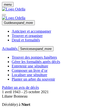
menu
Guides
expand_more
Anticiper et accompagner
Trouver et organiser
Deuil et formalités
Actualités
Services
expand_more
Trouver des pompes funèbres
Gérer les formalités après décès
Entretenir une sépulture
Composer un livre d’or
Localiser une sépulture
Planter un arbre du souvenir
Publier un avis de décès
1 avril 1943 - 25 octobre 2021
Liliane Bonneau
Décédé(e) à
Niort