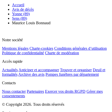
Accueil
Avis de décès
Yonne (89)
Sens (89)
Maurice Louis Bonnaud
Notre société
Mentions légales
Charte-cookies
Conditions générales d’utilisation
Politique de confidentialité
Charte de modération
Accès rapide
Actualités
Anticiper et accompagner
Trouver et organiser
Deuil et
formalités
Archive des avis
Pompes funèbres par département
Contacts
Nous contacter
Partenaires
Exercer vos droits RGPD
Gérer mes
consentements
© Copyright 2026. Tous droits réservés