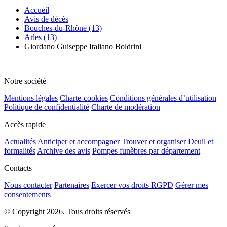
Accueil
Avis de décès
Bouches-du-Rhône (13)
Arles (13)
Giordano Guiseppe Italiano Boldrini
Notre société
Mentions légales
Charte-cookies
Conditions générales d’utilisation
Politique de confidentialité
Charte de modération
Accès rapide
Actualités
Anticiper et accompagner
Trouver et organiser
Deuil et
formalités
Archive des avis
Pompes funèbres par département
Contacts
Nous contacter
Partenaires
Exercer vos droits RGPD
Gérer mes
consentements
© Copyright 2026. Tous droits réservés