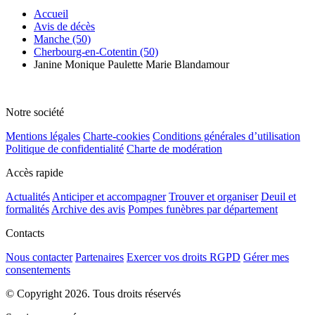
Accueil
Avis de décès
Manche (50)
Cherbourg-en-Cotentin (50)
Janine Monique Paulette Marie Blandamour
Notre société
Mentions légales
Charte-cookies
Conditions générales d’utilisation
Politique de confidentialité
Charte de modération
Accès rapide
Actualités
Anticiper et accompagner
Trouver et organiser
Deuil et
formalités
Archive des avis
Pompes funèbres par département
Contacts
Nous contacter
Partenaires
Exercer vos droits RGPD
Gérer mes
consentements
© Copyright 2026. Tous droits réservés