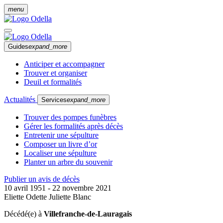
menu
Guides
expand_more
Anticiper et accompagner
Trouver et organiser
Deuil et formalités
Actualités
Services
expand_more
Trouver des pompes funèbres
Gérer les formalités après décès
Entretenir une sépulture
Composer un livre d’or
Localiser une sépulture
Planter un arbre du souvenir
Publier un avis de décès
10 avril 1951 - 22 novembre 2021
Eliette Odette Juliette Blanc
Décédé(e) à
Villefranche-de-Lauragais