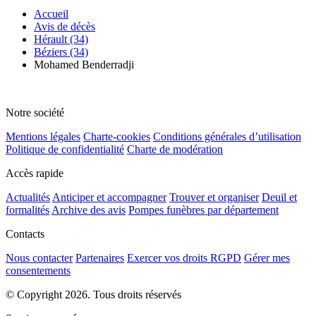
Accueil
Avis de décès
Hérault (34)
Béziers (34)
Mohamed Benderradji
Notre société
Mentions légales
Charte-cookies
Conditions générales d’utilisation
Politique de confidentialité
Charte de modération
Accès rapide
Actualités
Anticiper et accompagner
Trouver et organiser
Deuil et
formalités
Archive des avis
Pompes funèbres par département
Contacts
Nous contacter
Partenaires
Exercer vos droits RGPD
Gérer mes
consentements
© Copyright 2026. Tous droits réservés