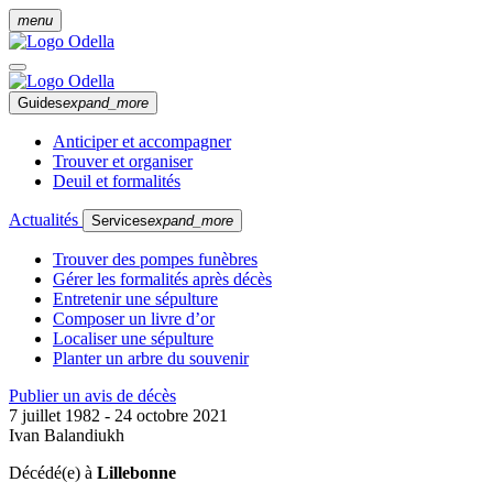
menu
Guides
expand_more
Anticiper et accompagner
Trouver et organiser
Deuil et formalités
Actualités
Services
expand_more
Trouver des pompes funèbres
Gérer les formalités après décès
Entretenir une sépulture
Composer un livre d’or
Localiser une sépulture
Planter un arbre du souvenir
Publier un avis de décès
7 juillet 1982 - 24 octobre 2021
Ivan Balandiukh
Décédé(e) à
Lillebonne