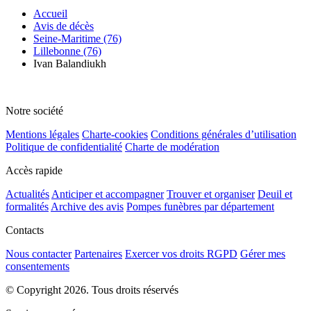
Accueil
Avis de décès
Seine-Maritime (76)
Lillebonne (76)
Ivan Balandiukh
Notre société
Mentions légales
Charte-cookies
Conditions générales d’utilisation
Politique de confidentialité
Charte de modération
Accès rapide
Actualités
Anticiper et accompagner
Trouver et organiser
Deuil et
formalités
Archive des avis
Pompes funèbres par département
Contacts
Nous contacter
Partenaires
Exercer vos droits RGPD
Gérer mes
consentements
© Copyright 2026. Tous droits réservés