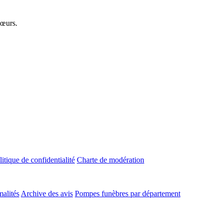
cœurs.
litique de confidentialité
Charte de modération
malités
Archive des avis
Pompes funèbres par département