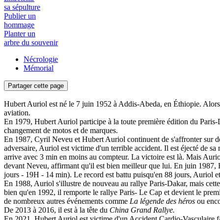
sa sépulture
Publier un
hommage
Planter un
arbre du souvenir
Nécrologie
Mémorial
Partager cette page
Hubert Auriol est né le 7 juin 1952 à Addis-Abeda, en Éthiopie. Alors 
aviation.
En 1979, Hubert Auriol participe à la toute première édition du Pari
changement de motos et de marques.
En 1987, Cyril Neveu et Hubert Auriol continuent de s'affronter sur de
adversaire, Auriol est victime d'un terrible accident. Il est éjecté de 
arrive avec 3 min en moins au compteur. La victoire est là. Mais Auriol 
devant Neveu, affirmant qu'il est bien meilleur que lui. En juin 1987
jours - 19H - 14 min). Le record est battu puisqu'en 88 jours, Auriol
En 1988, Auriol s'illustre de nouveau au rallye Paris-Dakar, mais cette 
bien qu'en 1992, il remporte le rallye Paris- Le Cap et devient le premie
de nombreux autres événements comme
La légende des héros
ou enco
De 2013 à 2016, il est à la tête du
China Grand Rallye.
En 2021, Hubert Auriol est victime d'un Accident Cardio-Vasculaire f