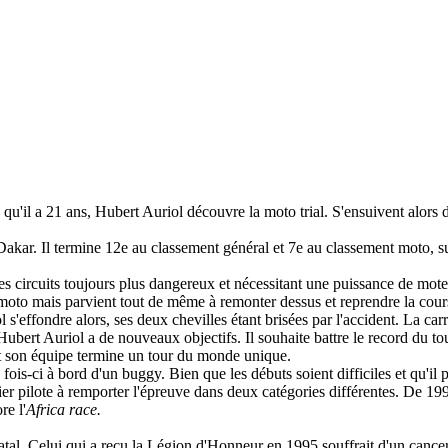
qu'il a 21 ans, Hubert Auriol découvre la moto trial. S'ensuivent alors 
s-Dakar. Il termine 12e au classement général et 7e au classement moto,
s circuits toujours plus dangereux et nécessitant une puissance de mote
sa moto mais parvient tout de même à remonter dessus et reprendre la cours
s'effondre alors, ses deux chevilles étant brisées par l'accident. La carr
, Hubert Auriol a de nouveaux objectifs. Il souhaite battre le record du
 et son équipe termine un tour du monde unique.
fois-ci à bord d'un buggy. Bien que les débuts soient difficiles et qu'il
r pilote à remporter l'épreuve dans deux catégories différentes. De 1995 à
re l'
Africa race.
atal. Celui qui a reçu la Légion d'Honneur en 1995 souffrait d'un canc