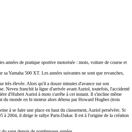
des années de pratique sportive motorisée : moto, voiture de course et
 sur sa Yamaha 500 XT. Les années suivantes ne sont que revanches,
ur très élevée. Alors qu'il a douze minutes d'avance sur son
e. Neveu franchit la ligne d'arrivée avant Auriol, toutefois, l'accidenté
ière d'Hubert Auriol à moto s'arrête à cet instant. Il s'incline même
 tout du monde en bi moteur alors détenu par Howard Hughes (trois
 peine à se faire une place en haut du classement, Auriol persévère. Si
 2004, il dirige le rallye Paris-Dakar. Il est à l'origine de la création
er du sang depuis de nombreuses années.