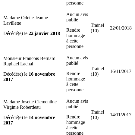
personne
Aucun avis
Madame Odette Jeanne
publié
Lavillette
Traïnel
22/01/2018
Rendre
(10)
Décédé(e) le
22 janvier 2018
hommage
à cette
personne
Aucun avis
Monsieur Francois Bernard
publié
Raphael Lachal
Traïnel
16/11/2017
Rendre
Décédé(e) le
16 novembre
(10)
hommage
2017
à cette
personne
Aucun avis
Madame Josette Clementine
publié
Virginie Roberdeau
Traïnel
14/11/2017
Rendre
Décédé(e) le
14 novembre
(10)
hommage
2017
à cette
personne