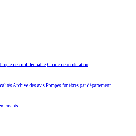
litique de confidentialité
Charte de modération
malités
Archive des avis
Pompes funèbres par département
entements