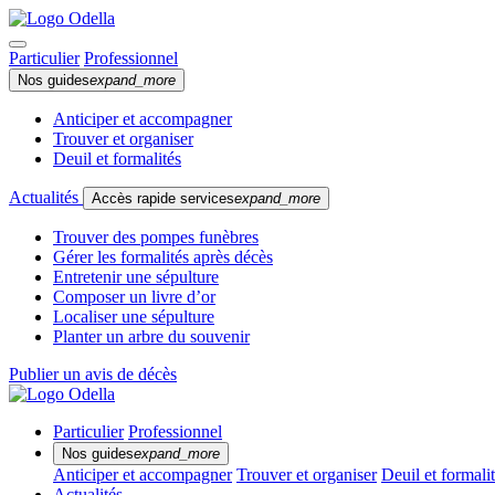
Particulier
Professionnel
Nos guides
expand_more
Anticiper et accompagner
Trouver et organiser
Deuil et formalités
Actualités
Accès rapide services
expand_more
Trouver des pompes funèbres
Gérer les formalités après décès
Entretenir une sépulture
Composer un livre d’or
Localiser une sépulture
Planter un arbre du souvenir
Publier un avis de décès
Particulier
Professionnel
Nos guides
expand_more
Anticiper et accompagner
Trouver et organiser
Deuil et formali
Actualités