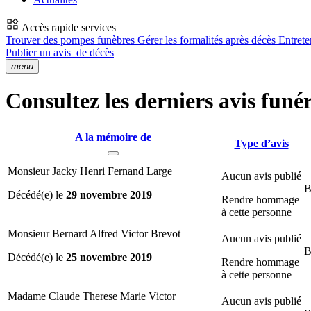
Accès rapide services
Trouver des pompes funèbres
Gérer les formalités après décès
Entrete
Publier un avis
de décès
menu
Consultez les derniers avis funé
A la mémoire de
Type d’avis
Monsieur Jacky Henri Fernand Large
Aucun avis publié
B
Décédé(e) le
29 novembre 2019
Rendre hommage
à cette personne
Monsieur Bernard Alfred Victor Brevot
Aucun avis publié
B
Décédé(e) le
25 novembre 2019
Rendre hommage
à cette personne
Madame Claude Therese Marie Victor
Aucun avis publié