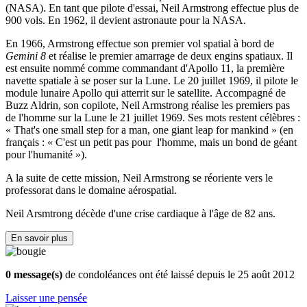
(NASA). En tant que pilote d'essai, Neil Armstrong effectue plus de
900 vols. En 1962, il devient astronaute pour la NASA.
En 1966, Armstrong effectue son premier vol spatial à bord de
Gemini 8
et réalise le premier amarrage de deux engins spatiaux. Il
est ensuite nommé comme commandant d'Apollo 11, la première
navette spatiale à se poser sur la Lune. Le 20 juillet 1969, il pilote le
module lunaire Apollo qui atterrit sur le satellite. Accompagné de
Buzz Aldrin, son copilote, Neil Armstrong réalise les premiers pas
de l'homme sur la Lune le 21 juillet 1969. Ses mots restent célèbres :
« That's one small step for a man, one giant leap for mankind » (en
français : « C'est un petit pas pour l'homme, mais un bond de géant
pour l'humanité »).
A la suite de cette mission, Neil Armstrong se réoriente vers le
professorat dans le domaine aérospatial.
Neil Arsmtrong décède d'une crise cardiaque à l'âge de 82 ans.
En savoir plus
0 message(s)
de condoléances ont été laissé depuis le 25 août 2012
Laisser une pensée