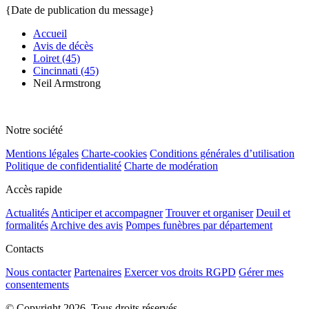
{Date de publication du message}
Accueil
Avis de décès
Loiret (45)
Cincinnati (45)
Neil Armstrong
Notre société
Mentions légales
Charte-cookies
Conditions générales d’utilisation
Politique de confidentialité
Charte de modération
Accès rapide
Actualités
Anticiper et accompagner
Trouver et organiser
Deuil et
formalités
Archive des avis
Pompes funèbres par département
Contacts
Nous contacter
Partenaires
Exercer vos droits RGPD
Gérer mes
consentements
© Copyright 2026. Tous droits réservés