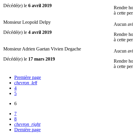
Décédé(e) le
6 avril 2019
Rendre h
à cette pe
Monsieur Leopold Delpy
Aucun avi
Décédé(e) le
4 avril 2019
Rendre h
à cette pe
Monsieur Adrien Gaetan Vivien Degache
Aucun avi
Décédé(e) le
17 mars 2019
Rendre h
à cette pe
Première page
chevron_left
4
5
6
7
8
chevron_right
Dernière page