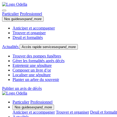
Particulier
Professionnel
Nos guides
expand_more
Anticiper et accompagner
Trouver et organiser
Deuil et formalités
Actualités
Accès rapide services
expand_more
Trouver des pompes funèbres
Gérer les formalités après décès
Entretenir une sépulture
Composer un livre d’or
Localiser une sépulture
Planter un arbre du souvenir
Publier un avis de décès
Particulier
Professionnel
Nos guides
expand_more
Anticiper et accompagner
Trouver et organiser
Deuil et formali
Actualités