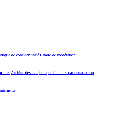
litique de confidentialité
Charte de modération
malités
Archive des avis
Pompes funèbres par département
entements