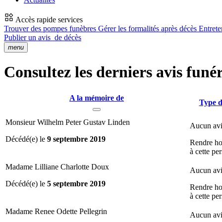
Accès rapide services
Trouver des pompes funèbres
Gérer les formalités après décès
Entrete
Publier un avis
de décès
menu
Consultez les derniers avis funér
A la mémoire de
Type d
Monsieur Wilhelm Peter Gustav Linden
Aucun avi
Décédé(e) le
9 septembre 2019
Rendre h
à cette pe
Madame Lilliane Charlotte Doux
Aucun avi
Décédé(e) le
5 septembre 2019
Rendre h
à cette pe
Madame Renee Odette Pellegrin
Aucun avi