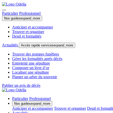
Particulier
Professionnel
Nos guides
expand_more
Anticiper et accompagner
Trouver et organiser
Deuil et formalités
Actualités
Accès rapide services
expand_more
Trouver des pompes funèbres
Gérer les formalités après décès
Entretenir une sépulture
Composer un livre d’or
Localiser une sépulture
Planter un arbre du souvenir
Publier un avis de décès
Particulier
Professionnel
Nos guides
expand_more
Anticiper et accompagner
Trouver et organiser
Deuil et formali
Actualités