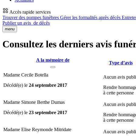
Accès rapide services
Trouver des pompes funèbres
Gérer les formalités après décès
Entrete
Publier un avis
de décès
menu
Consultez les derniers avis funé
A la mémoire de
Type d’avis
Madame Cecile Botella
Aucun avis publ
Décédé(e) le
24 septembre 2017
Rendre hommag
à cette personne
Madame Simone Berthe Dumas
Aucun avis publ
Décédé(e) le
23 septembre 2017
Rendre hommag
à cette personne
Madame Elise Reymonde Mitridate
Aucun avis publ