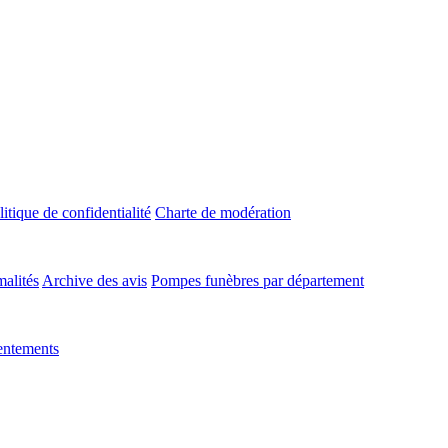
litique de confidentialité
Charte de modération
malités
Archive des avis
Pompes funèbres par département
entements