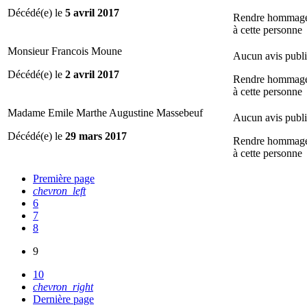
Décédé(e) le
5 avril 2017
Rendre hommag
à cette personne
Monsieur Francois Moune
Aucun avis publ
Décédé(e) le
2 avril 2017
Rendre hommag
à cette personne
Madame Emile Marthe Augustine Massebeuf
Aucun avis publ
Décédé(e) le
29 mars 2017
Rendre hommag
à cette personne
Première page
chevron_left
6
7
8
9
10
chevron_right
Dernière page