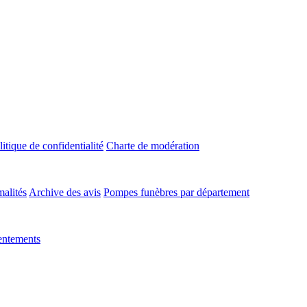
litique de confidentialité
Charte de modération
malités
Archive des avis
Pompes funèbres par département
entements