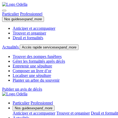
Particulier
Professionnel
Nos guides
expand_more
Anticiper et accompagner
Trouver et organiser
Deuil et formalités
Actualités
Accès rapide services
expand_more
Trouver des pompes funèbres
Gérer les formalités après décès
Entretenir une sépulture
Composer un livre d’or
Localiser une sépulture
Planter un arbre du souvenir
Publier un avis de décès
Particulier
Professionnel
Nos guides
expand_more
Anticiper et accompagner
Trouver et organiser
Deuil et formali
Actualités