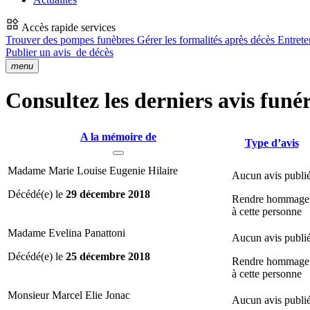
Accès rapide services
Trouver des pompes funèbres
Gérer les formalités après décès
Entrete
Publier un avis
de décès
menu
Consultez les derniers avis funé
A la mémoire de
Type d’avis
Madame Marie Louise Eugenie Hilaire
Aucun avis publi
Décédé(e) le
29 décembre 2018
Rendre hommage
à cette personne
Madame Evelina Panattoni
Aucun avis publi
Décédé(e) le
25 décembre 2018
Rendre hommage
à cette personne
Monsieur Marcel Elie Jonac
Aucun avis publi