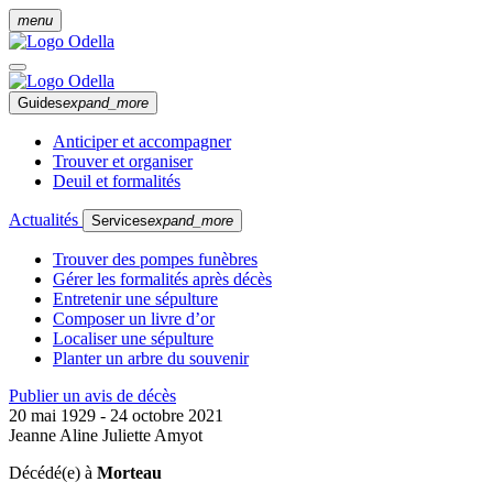
menu
Guides
expand_more
Anticiper et accompagner
Trouver et organiser
Deuil et formalités
Actualités
Services
expand_more
Trouver des pompes funèbres
Gérer les formalités après décès
Entretenir une sépulture
Composer un livre d’or
Localiser une sépulture
Planter un arbre du souvenir
Publier un avis de décès
20 mai 1929 - 24 octobre 2021
Jeanne Aline Juliette Amyot
Décédé(e) à
Morteau