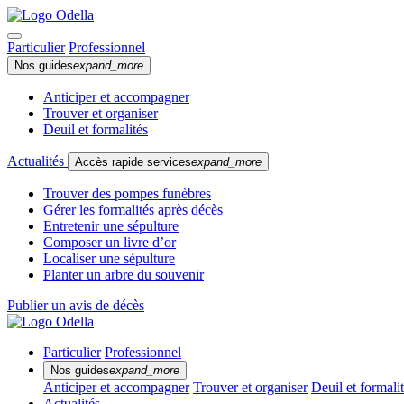
Particulier
Professionnel
Nos guides
expand_more
Anticiper et accompagner
Trouver et organiser
Deuil et formalités
Actualités
Accès rapide services
expand_more
Trouver des pompes funèbres
Gérer les formalités après décès
Entretenir une sépulture
Composer un livre d’or
Localiser une sépulture
Planter un arbre du souvenir
Publier un avis de décès
Particulier
Professionnel
Nos guides
expand_more
Anticiper et accompagner
Trouver et organiser
Deuil et formali
Actualités