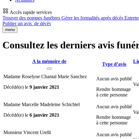
Accès rapide services
Trouver des pompes funèbres
Gérer les formalités après décès
Entrete
Publier un avis
de décès
menu
Consultez les derniers avis funér
A la mémoire de
Li
Type d’avis
Madame Roselyne Chantal Marie Sanchez
Aucun avis publié
Val
Décédé(e) le
9 janvier 2021
Rendre hommage
à cette personne
Madame Marcelle Madeleine Schichtel
Aucun avis publié
Val
Décédé(e) le
6 janvier 2021
Rendre hommage
à cette personne
Monsieur Vincent Urelli
Aucun avis publié