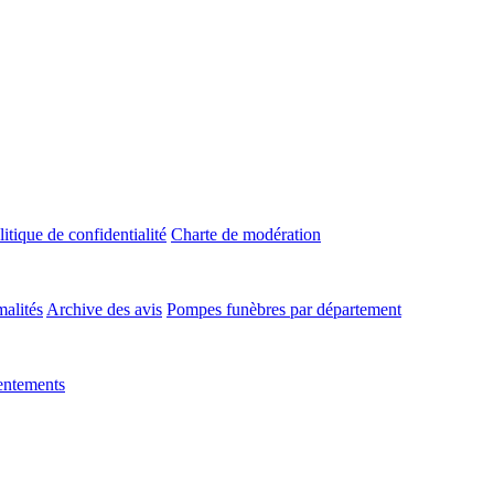
litique de confidentialité
Charte de modération
malités
Archive des avis
Pompes funèbres par département
entements