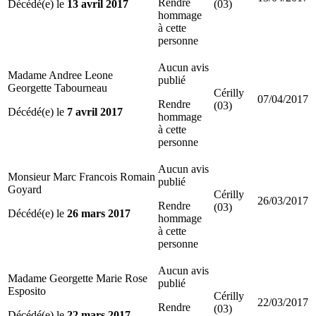
Rendre
Décédé(e) le
13 avril 2017
(03)
hommage
à cette
personne
Aucun avis
Madame Andree Leone
publié
Georgette Tabourneau
Cérilly
07/04/2017
Rendre
(03)
Décédé(e) le
7 avril 2017
hommage
à cette
personne
Aucun avis
Monsieur Marc Francois Romain
publié
Goyard
Cérilly
26/03/2017
Rendre
(03)
Décédé(e) le
26 mars 2017
hommage
à cette
personne
Aucun avis
Madame Georgette Marie Rose
publié
Esposito
Cérilly
22/03/2017
Rendre
(03)
Décédé(e) le
22 mars 2017