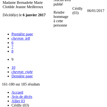
Madame Bernadette Marie
publié
Clotilde Jeanne Meilleroux
Cérilly
06/01/2017
Rendre
(03)
Décédé(e) le
6 janvier 2017
hommage
à cette
personne
Première page
chevron_left
6
7
8
9
10
chevron_right
Dernière page
161-180 sur 185 résultats
Accueil
Avis de décès
Allier 03
Cérilly (03)