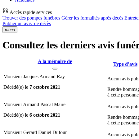
Accès rapide services
Trouver des pompes funèbres
Gérer les formalités après décès
Entrete
Publier un avis
de décès
menu
Consultez les derniers avis funéra
A la mémoire de
Type d’avis
Monsieur Jacques Armand Ray
Aucun avis publ
Décédé(e) le
7 octobre 2021
Rendre homma
à cette personne
Monsieur Armand Pascal Maire
Aucun avis publ
Décédé(e) le
6 octobre 2021
Rendre homma
à cette personne
Monsieur Gerard Daniel Dufour
Aucun avis publ