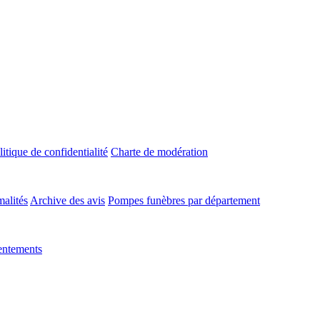
litique de confidentialité
Charte de modération
malités
Archive des avis
Pompes funèbres par département
entements