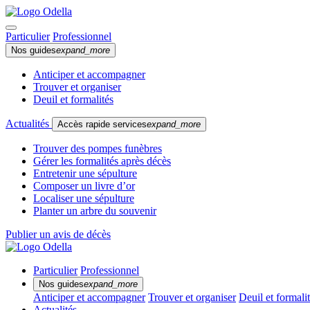
Particulier
Professionnel
Nos guides
expand_more
Anticiper et accompagner
Trouver et organiser
Deuil et formalités
Actualités
Accès rapide services
expand_more
Trouver des pompes funèbres
Gérer les formalités après décès
Entretenir une sépulture
Composer un livre d’or
Localiser une sépulture
Planter un arbre du souvenir
Publier un avis de décès
Particulier
Professionnel
Nos guides
expand_more
Anticiper et accompagner
Trouver et organiser
Deuil et formali
Actualités