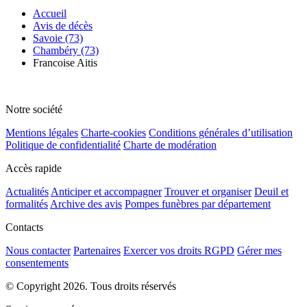
Accueil
Avis de décès
Savoie (73)
Chambéry (73)
Francoise Aitis
Notre société
Mentions légales
Charte-cookies
Conditions générales d’utilisation
Politique de confidentialité
Charte de modération
Accès rapide
Actualités
Anticiper et accompagner
Trouver et organiser
Deuil et
formalités
Archive des avis
Pompes funèbres par département
Contacts
Nous contacter
Partenaires
Exercer vos droits RGPD
Gérer mes
consentements
© Copyright 2026. Tous droits réservés