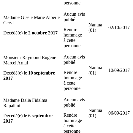
personne
Aucun avis
Madame Gisele Marie Alberte
publié
Cervi
Nantua
02/10/2017
Rendre
(01)
Décédé(e) le
2 octobre 2017
hommage
à cette
personne
Aucun avis
Monsieur Raymond Eugene
publié
Marcel Arnal
Nantua
10/09/2017
Rendre
Décédé(e) le
10 septembre
(01)
hommage
2017
à cette
personne
Aucun avis
Madame Dalia Fidalma
publié
Rapallini
Nantua
06/09/2017
Rendre
Décédé(e) le
6 septembre
(01)
hommage
2017
à cette
personne