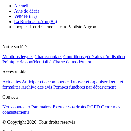
Accueil
Avis de décès
Vendée (85)
La Roche-sur-Yon (85)
Jacques Henri Clement Jean Baptiste Aigron
Notre société
Mentions légales
Charte-cookies
Conditions générales d’utilisation
Politique de confidentialité
Charte de modération
Accès rapide
Actualités
Anticiper et accompagner
Trouver et organiser
Deuil et
formalités
Archive des avis
Pompes funèbres par département
Contacts
Nous contacter
Partenaires
Exercer vos droits RGPD
Gérer mes
consentements
© Copyright 2026. Tous droits réservés