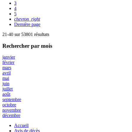
3
4
5
chevron_right
Dernière page
21-40 sur 53801 résultats
Rechercher
par mois
janvier
février
mars
avril
mai
juin
juillet
août
septembre
octobre
novembre
décembre
Accueil
Avis de décès