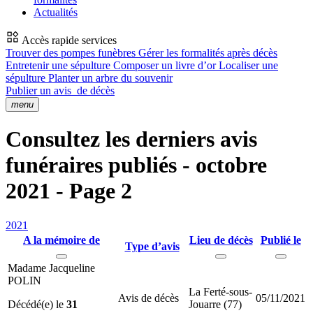
Actualités
Accès rapide services
Trouver des pompes funèbres
Gérer les formalités après décès
Entretenir une sépulture
Composer un livre d’or
Localiser une
sépulture
Planter un arbre du souvenir
Publier un avis
de décès
menu
Consultez les derniers avis
funéraires publiés - octobre
2021 - Page 2
2021
A la mémoire de
Lieu de décès
Publié le
Type d’avis
Madame Jacqueline
POLIN
La Ferté-sous-
Avis de décès
05/11/2021
Décédé(e) le
31
Jouarre (77)