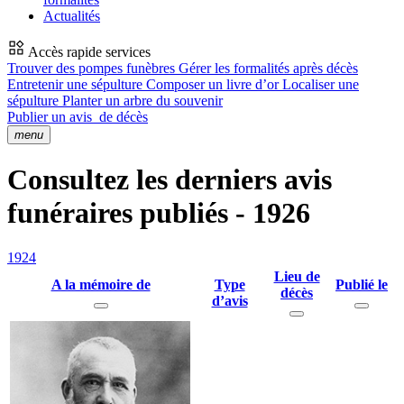
Actualités
Accès rapide services
Trouver des pompes funèbres
Gérer les formalités après décès
Entretenir une sépulture
Composer un livre d’or
Localiser une
sépulture
Planter un arbre du souvenir
Publier un avis
de décès
menu
Consultez les derniers avis
funéraires publiés - 1926
1924
Lieu de
A la mémoire de
Type
Publié le
décès
d’avis