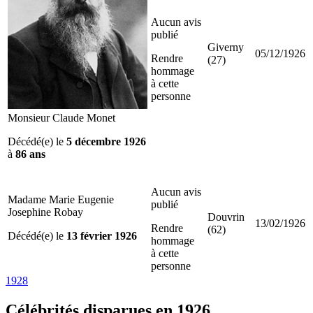
Aucun avis
publié
Giverny
05/12/1926
Rendre
(27)
hommage
à cette
personne
Monsieur Claude Monet
Décédé(e) le
5 décembre 1926
à
86 ans
Aucun avis
Madame Marie Eugenie
publié
Josephine Robay
Douvrin
13/02/1926
Rendre
(62)
Décédé(e) le
13 février 1926
hommage
à cette
personne
1928
Célébrités
disparues en 1926