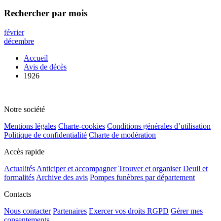
Rechercher
par mois
février
décembre
Accueil
Avis de décès
1926
Notre société
Mentions légales
Charte-cookies
Conditions générales d’utilisation
Politique de confidentialité
Charte de modération
Accès rapide
Actualités
Anticiper et accompagner
Trouver et organiser
Deuil et
formalités
Archive des avis
Pompes funèbres par département
Contacts
Nous contacter
Partenaires
Exercer vos droits RGPD
Gérer mes
consentements