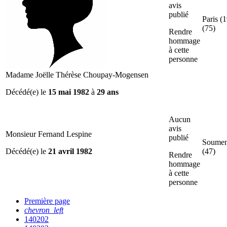
avis
publié
Paris (1
(75)
Rendre
hommage
à cette
personne
Madame Joëlle Thérèse Choupay-Mogensen
Décédé(e) le
15 mai 1982
à
29 ans
Aucun
avis
Monsieur Fernand Lespine
publié
Soumen
Décédé(e) le
21 avril 1982
(47)
Rendre
hommage
à cette
personne
Première page
chevron_left
140202