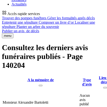
Actualités
Accès rapide services
Trouver des pompes funèbres
Gérer les formalités après décès
Entretenir une sépulture
Composer un livre d’or
Localiser une
sépulture
Planter un arbre du souvenir
Publier un avis
de décès
menu
Consultez les derniers avis
funéraires publiés - Page
140204
Lieu
A la mémoire de
Type
déc
d’avis
Aucun
avis
Monsieur Alexandre Bartoletti
publié