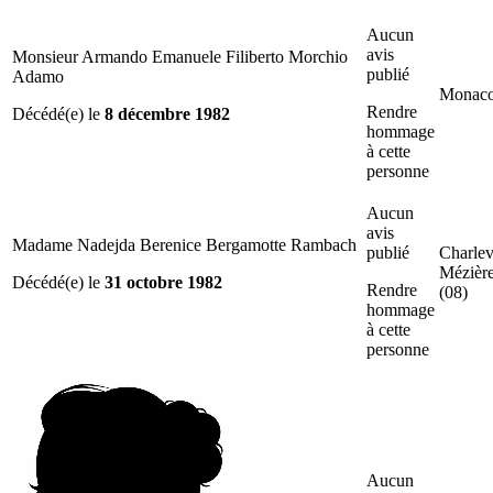
Aucun
avis
Monsieur Armando Emanuele Filiberto Morchio
publié
Adamo
Monac
Rendre
Décédé(e) le
8 décembre 1982
hommage
à cette
personne
Aucun
avis
Madame Nadejda Berenice Bergamotte Rambach
publié
Charlev
Mézièr
Décédé(e) le
31 octobre 1982
Rendre
(08)
hommage
à cette
personne
Aucun