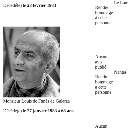
Le Lam
Décédé(e) le
28 février 1983
Rendre
hommage
à cette
personne
Aucun
avis
publié
Nantes 
Rendre
hommage
à cette
personne
Monsieur Louis de Funès de Galarza
Décédé(e) le
27 janvier 1983
à
68 ans
Aucun