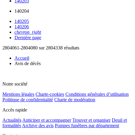
140203
140204
140205
140206
chevron_right
Dernière page
2804061-2804080 sur 2804338 résultats
Accueil
Avis de décès
Notre société
Mentions légales
Charte-cookies
Conditions générales d’utilisation
Politique de confidentialité
Charte de modération
Accès rapide
Actualités
Anticiper et accompagner
Trouver et organiser
Deuil et
formalités
Archive des avis
Pompes funèbres par département