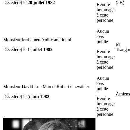
Décédé(e) le
20 juillet 1982
(2B)
Rendre
hommage
à cette
personne
Aucun
avis
Monsieur Mohamed Anli Hamidouni
publié
M
Décédé(e) le
1 juillet 1982
Tsanga
Rendre
hommage
à cette
personne
Aucun
avis
Monsieur David Luc Marcel Robert Chevallier
publié
Amiens
Décédé(e) le
5 juin 1982
Rendre
hommage
à cette
personne