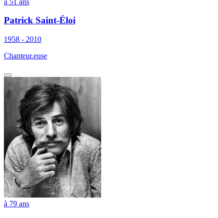
à 51 ans
Patrick Saint-Éloi
1958 - 2010
Chanteur.euse
à 79 ans