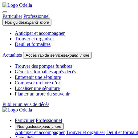
Particulier
Professionnel
Nos guides
expand_more
Anticiper et accompagner
Trouver et organiser
Deuil et formalités
Actualités
Accès rapide services
expand_more
Trouver des pompes funèbres
Gérer les formalités après décès
Entretenir une sépulture
Composer un livre d’or
Localiser une sépulture
Planter un arbre du souvenir
Publier un avis de décès
Particulier
Professionnel
Nos guides
expand_more
Anticiper et accompagner
Trouver et organiser
Deuil et formali
Actualités