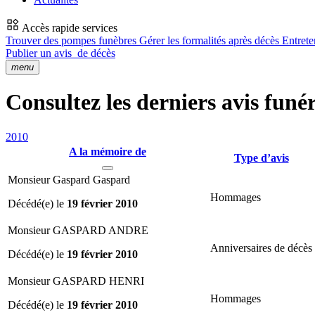
Accès rapide services
Trouver des pompes funèbres
Gérer les formalités après décès
Entrete
Publier un avis
de décès
menu
Consultez les derniers avis funér
2010
A la mémoire de
Type d’avis
Monsieur Gaspard Gaspard
Hommages
Décédé(e) le
19 février 2010
Monsieur GASPARD ANDRE
Anniversaires de décès
Décédé(e) le
19 février 2010
Monsieur GASPARD HENRI
Hommages
Décédé(e) le
19 février 2010